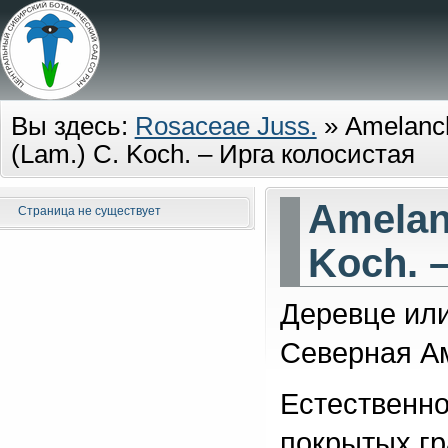
Вы здесь:
Rosaceae Juss.
»
Amelanch
(Lam.) C. Koch. – Ирга колосистая
Amelanc
Страница не существует
Koch. 
Деревце или
Северная А
Естественно
покрытых гр