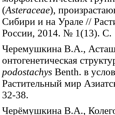
(
Asteraceae
), произраста
Сибири и на Урале // Рас
России, 2014. № 1(13). С. 
Черемушкина В.А., Асташ
онтогенетическая структ
podostachys
Benth. в усло
Растительный мир Азиатск
32-38.
Черёмушкина В.А., Колего