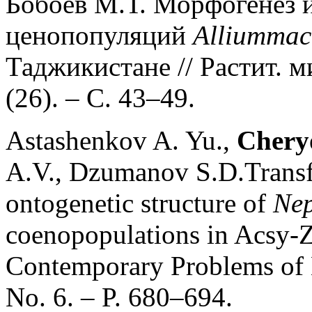
Бобоев М.Т. Морфогенез и
ценопопуляций
Allium
mac
Таджикистане // Растит. м
(26). – С. 43–49.
Astashenkov A. Yu.,
Cheryo
A.V., Dzumanov S.D.Transfo
ontogenetic structure of
Nep
coenopopulations in Acsy-Z
Contemporary Problems of E
No. 6. – P. 680–694.