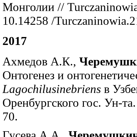
Монголии // Turczaninowia.
10.14258 /Turczaninowia.2
2017
Ахмедов А.К.,
Черемушки
Онтогенез и онтогенетиче
Lagochilus
inebriens
в Узбе
Оренбургского гос. Ун-та. 
70.
Гусева А.А.,
Черемушкин