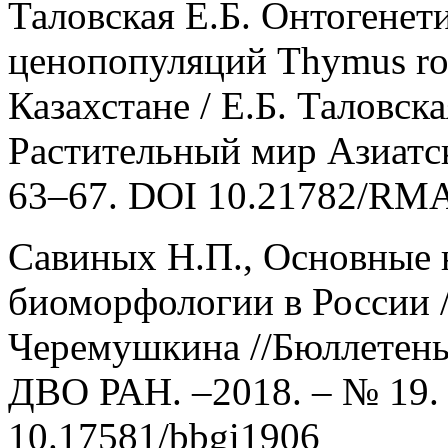
Таловская Е.Б. Онтогенет
ценопопуляций Thymus ros
Казахстане / Е.Б. Таловск
Растительный мир Азиатск
63–67. DOI 10.21782/RMA
Савиных Н.П., Основные 
биоморфологии в России /
Черемушкина //Бюллетень
ДВО РАН. –2018. – № 19. 
10.17581/bbgi1906