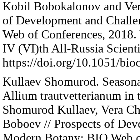
Kobil Bobokalonov and Ver
of Development and Challe
Web of Conferences, 2018. 
IV (VI)th All-Russia Scient
https://doi.org/10.1051/bi
Kullaev Shomurod. Seasona
Allium trautvetterianum in 
Shomurod Kullaev, Vera C
Boboev // Prospects of Dev
Modern Botany: BIO Web of