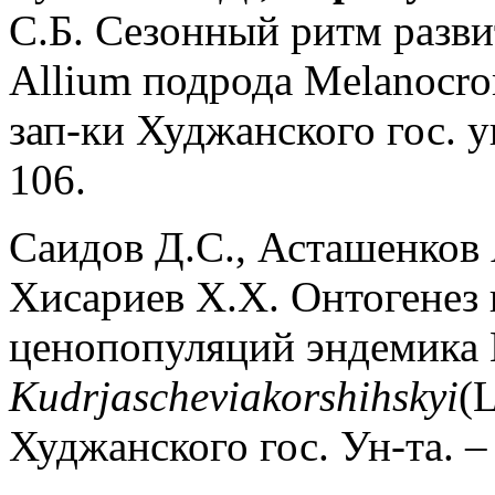
С.Б. Сезонный ритм разви
Allium подрода Melanocr
зап-ки Худжанского гос. ун
106.
Саидов Д.С., Асташенков
Хисариев Х.Х. Онтогенез 
ценопопуляций эндемика
Kudrjaschevia
korshihskyi
(L
Худжанского гос. Ун-та. – 