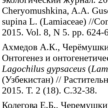
Cheryomushkina, A.A. Gusev
supina L. (Lamiaceae) //Co
2015. Vol. 8, N 5. pp. 624-
Ахмедов А.К., Черёмушки
Онтогенез и онтогенетиче
Lagochilus
gypsaceus
(
Lam
(Узбекистан) // Растител
2015. Т. 2 (18). С.32-38.
Колегова Е.Б., Черемушки