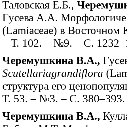
Таловская Е.Б.,
Черемушк
Гусева А.А. Морфологиче
(Lamiaceae) в Восточном К
– Т. 102. – №9. – С. 1232–
Черемушкина В.А.,
Гусев
Scutellaria
grandiflora
(Lam
структура его ценопопуляц
Т. 53. – №3. – С. 380–393.
Черемушкина В.А.,
Кулла